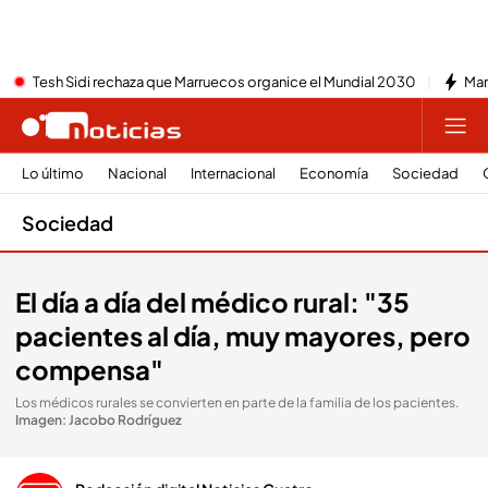
Tesh Sidi rechaza que Marruecos organice el Mundial 2030
Mar
Lo último
Nacional
Internacional
Economía
Sociedad
Sociedad
El día a día del médico rural: "35
pacientes al día, muy mayores, pero
compensa"
Los médicos rurales se convierten en parte de la familia de los pacientes
.
Imagen: Jacobo Rodríguez