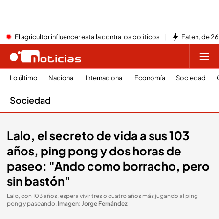
El agricultor influencer estalla contra los políticos
Faten, de 26
Lo último
Nacional
Internacional
Economía
Sociedad
Sociedad
Lalo, el secreto de vida a sus 103
años, ping pong y dos horas de
paseo: "Ando como borracho, pero
sin bastón"
Lalo, con 103 años, espera vivir tres o cuatro años más jugando al ping
pong y paseando
.
Imagen: Jorge Fernández