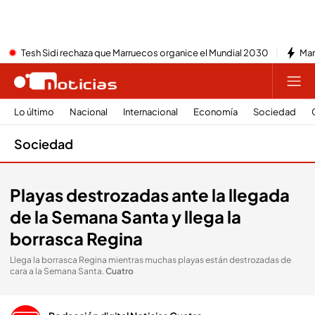
Tesh Sidi rechaza que Marruecos organice el Mundial 2030
Mar
Lo último
Nacional
Internacional
Economía
Sociedad
Sociedad
Playas destrozadas ante la llegada
de la Semana Santa y llega la
borrasca Regina
Llega la borrasca Regina mientras muchas playas están destrozadas de
cara a la Semana Santa
.
Cuatro