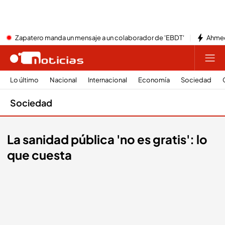
Zapatero manda un mensaje a un colaborador de 'EBDT'
Ahmed
Lo último
Nacional
Internacional
Economía
Sociedad
Sociedad
La sanidad pública 'no es gratis': lo
que cuesta