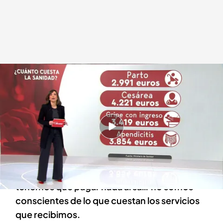
El coste de la sanidad pública ha sido publicada por la Osakidetza
.
Cuatro
Redacción digital Noticias Cuatro
09 ENE 2026 - 17:08h.
El coste de la sanidad pública ha sido publicada
por la Osakidetza
Muchas veces vamos al médico y como no
tenemos que pagar nada al salir no somos
conscientes de lo que cuestan los servicios
que recibimos.