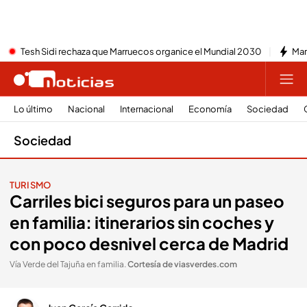
Tesh Sidi rechaza que Marruecos organice el Mundial 2030
Mar
Lo último
Nacional
Internacional
Economía
Sociedad
Sociedad
TURISMO
Carriles bici seguros para un paseo
en familia: itinerarios sin coches y
con poco desnivel cerca de Madrid
Vía Verde del Tajuña en familia
.
Cortesía de viasverdes.com