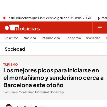
Tesh Sidi rechaza que Marruecos organice el Mundial 2030
Mar
Lo último
Nacional
Internacional
Economía
Sociedad
Sociedad
TURISMO
Los mejores picos para iniciarse en
el montañismo y senderismo cerca a
Barcelona este otoño
Sant Jeroni Montserrat
.
Monserrat Monastery