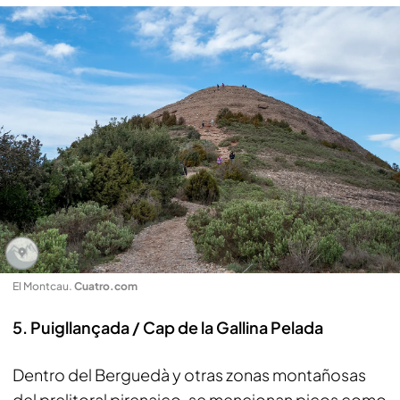
El Montcau
.
Cuatro.com
5. Puigllançada / Cap de la Gallina Pelada
Dentro del Berguedà y otras zonas montañosas
del prelitoral pirenaico, se mencionan picos como