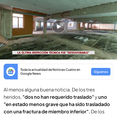
El forjado se ha derrumbado
Francisco Martín, y la
vicealcaldesa, portavoz
municipal y delegada de Seguridad y
Emergencias del Ayuntamiento, Inma Sanz,
en
declaraciones a los medios en el lugar confirman
que se ha derrumbado "el forjado" de este edificio
que estaba en rehabilitación.
Toda la actualidad de Noticias Cuatro en
Síguenos
Google News
Al menos alguna buena noticia. De los tres
heridos,
"dos no han requerido traslado"
y
uno
"en estado menos grave que ha sido trasladado
con una fractura de miembro inferior".
De los