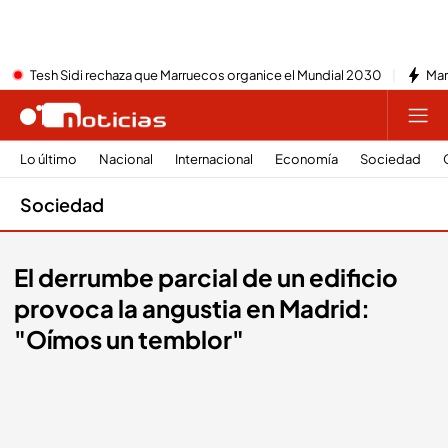
Tesh Sidi rechaza que Marruecos organice el Mundial 2030
Mar
Lo último
Nacional
Internacional
Economía
Sociedad
Sociedad
El derrumbe parcial de un edificio
provoca la angustia en Madrid:
"Oímos un temblor"