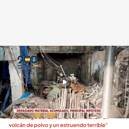
Imágenes del edificio derrumbado
.
Cuatro
Isabel Sanz
07 OCT 2025 - 14:26h.
Los bomberos localizan los cuatro cuerpos sin
vida de los desaparecidos en el derrumbe de
Madrid
Una testigo del derrumbe en Madrid: "un
volcán de polvo y un estruendo terrible"