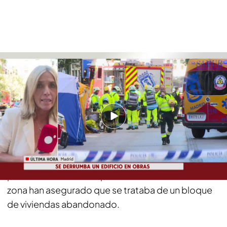
Ya hay drones buscando a los desaparecidos en el derrumbe del edificio en
Madrid
Demasiado material acumulado, posible
causa del colapso
Las autoridades no han confirmado las causas del
colapso pero las
primeras hipótesis
apuntan a
demasiado material acumulado
durante las obras
de rehabilitación del edificio. Al menos seis
plantas se habrían desplomado. Vecinos de la
zona han asegurado que se trataba de un bloque
de viviendas abandonado.