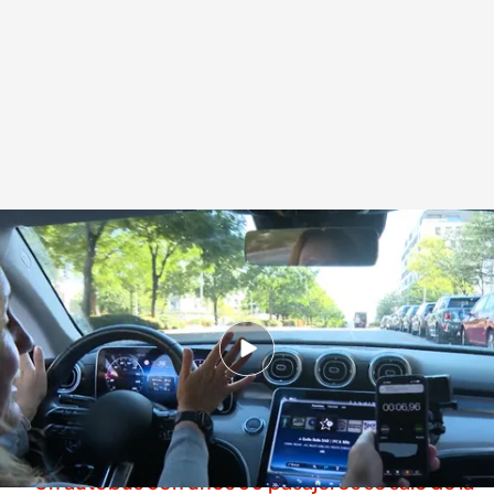
Las pantallas táctiles distraen más que los botones
.
Noticias Cuatro
Redacción digital Noticias Cuatro
01 OCT 2025 - 19:43h.
La Euro NCAP va a recomendar a los
fabricantes que implementen los botones
físicos más seguros
Un autobús con unos 60 pasajeros se sale de la