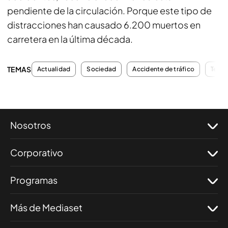
pendiente de la circulación. Porque este tipo de
distracciones han causado 6.200 muertos en
carretera en la última década.
TEMAS
Actualidad
Sociedad
Accidente de tráfico
Tecno
Nosotros
Corporativo
Programas
Más de Mediaset