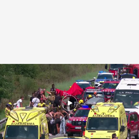
Un accidente de autobús en Santa Susanna, Barcelona, ha obligado a
cortar la autopista C-32
.
Noticias Cuatro
Redacción digital Noticias Cuatro
Agencia EFE
07 SEP 2025 - 15:21h.
Actualizado a las 21:47h.
Una de las tres personas heridas graves es el
conductor del autobús, que se dirigía al
aeropuerto de El Prat