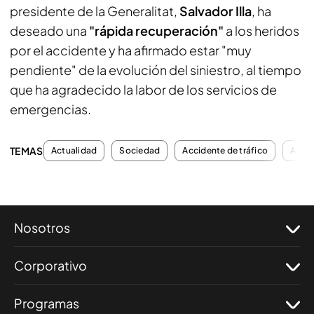
presidente de la Generalitat,
Salvador Illa
, ha
deseado una
"rápida recuperación"
a los heridos
por el accidente y ha afirmado estar "muy
pendiente" de la evolución del siniestro, al tiempo
que ha agradecido la labor de los servicios de
emergencias.
TEMAS
Actualidad
Sociedad
Accidente de tráfico
Accid
Nosotros
Corporativo
Programas