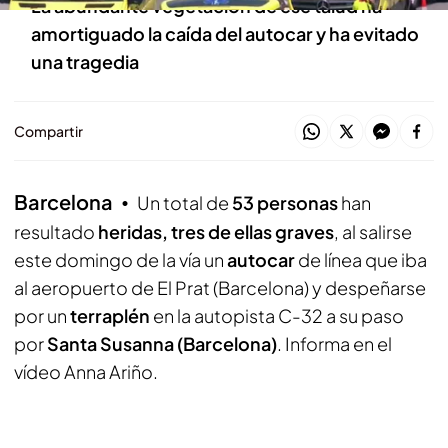
La abundante vegetación de ese talud ha
amortiguado la caída del autocar y ha evitado
una tragedia
Compartir
Barcelona
Un total de
53 personas
han
resultado
heridas,
tres de ellas graves
, al salirse
este domingo de la vía un
autocar
de línea que iba
al aeropuerto de El Prat (Barcelona) y despeñarse
por un
terraplén
en la autopista C-32 a su paso
por
Santa Susanna (Barcelona)
. Informa en el
vídeo Anna Ariño.