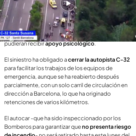
De hecho, los servicios de emergencias han
trasladado a los pasajeros heridos leves e ilesos al
polideportivo Can Xaubet de Pineda de Mar
(Barcelona), para que aquellos que lo necesitaran
pudieran recibir
apoyo psicológico
.
El siniestro ha obligado a
cerrar la autopista C-32
para facilitar los trabajos de los equipos de
emergencia, aunque se ha reabierto después
parcialmente, con un solo carril de circulación en
dirección a Barcelona, lo que ha originado
retenciones de varios kilómetros.
El autocar -que ha sido inspeccionado por los
Bomberos para garantizar que
no presenta riesgo
de incendio
- no será retirado hasta este lunes del