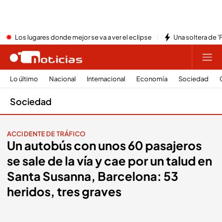
Los lugares donde mejor se va a ver el eclipse
Una soltera de '
Lo último
Nacional
Internacional
Economía
Sociedad
Sociedad
ACCIDENTE DE TRÁFICO
Un autobús con unos 60 pasajeros
se sale de la vía y cae por un talud en
Santa Susanna, Barcelona: 53
heridos, tres graves