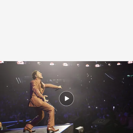
David Bisbal en la inauguración del Roig Arena con un homenaje a Nino
Bravo
.
EFE
Redacción digital Noticias Cuatro
06 SEP 2025 - 20:48h.
El nuevo recinto multiusos ha sido impulsado
por el empresario Juan Roig
Su capacidad varía según el evento: 15.600