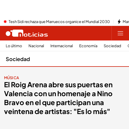
Tesh Sidi rechaza que Marruecos organice el Mundial 2030
Mar
Lo último
Nacional
Internacional
Economía
Sociedad
Sociedad
MÚSICA
El Roig Arena abre sus puertas en
Valencia con un homenaje a Nino
Bravo en el que participan una
veintena de artistas: "Es lo más"