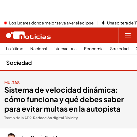
Los lugares donde mejor se va a ver el eclipse
Una soltera de '
Lo último
Nacional
Internacional
Economía
Sociedad
Sociedad
MULTAS
Sistema de velocidad dinámica:
cómo funciona y qué debes saber
para evitar multas en la autopista
Tramo de la AP9
.
Redacción digital Divinity