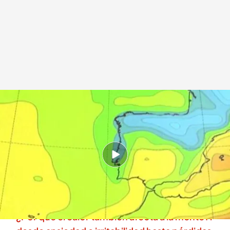
Una masa de aire frío entrará por el norte
.
IMAGEN: Noticias Cuatro
Redacción digital Noticias Cuatro
18 AGO 2025 - 16:57h.
La ola de calor ha tenido una duración de 16
días, la tercera más larga desde que hay
registros
¿Por qué el calor también afecta a la mente?: