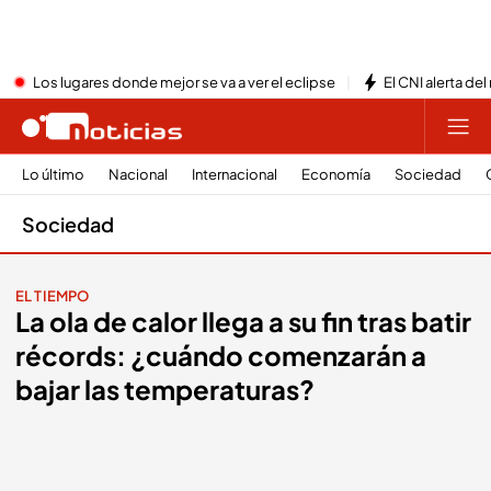
Los lugares donde mejor se va a ver el eclipse
El CNI alerta del
Lo último
Nacional
Internacional
Economía
Sociedad
Sociedad
EL TIEMPO
La ola de calor llega a su fin tras batir
récords: ¿cuándo comenzarán a
bajar las temperaturas?