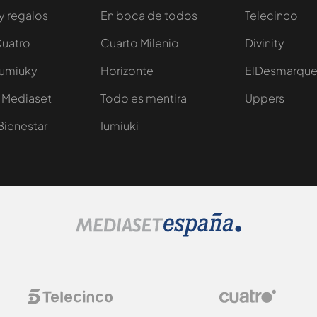
y regalos
En boca de todos
Telecinco
Cuatro
Cuarto Milenio
Divinity
Iumiuky
Horizonte
ElDesmarqu
 Mediaset
Todo es mentira
Uppers
Bienestar
Iumiuki