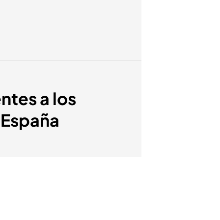
ntes a los
n España