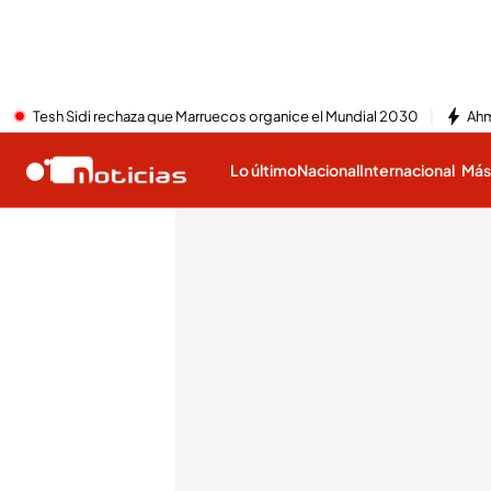
Tesh Sidi rechaza que Marruecos organice el Mundial 2030
Ahm
Lo último
Nacional
Internacional
Má