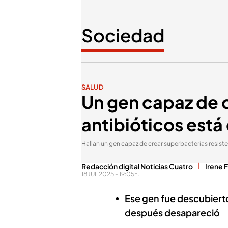
Sociedad
SALUD
Un gen capaz de c
antibióticos está
Hallan un gen capaz de crear superbacterias resiste
Redacción digital Noticias Cuatro
Irene 
18 JUL 2025 - 19:05h.
Ese gen fue descubiert
después desapareció