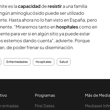
ite es la
capacidad
de
resistir
a una familia
Ningún aminoglucósido puede ser utilizado
erte. Hasta ahora no lo han visto en España, pero
amente. “Miraremos tanto en
hospitales
como en
ente para ver si en algún sitio ya puede estar
os estemos dando cuenta”, advierte. Porque
n, de poder frenar su diseminación.
Enfermedades
Hospitales
Salud
tivo
Programas
Más de Medi
 entradas
First Dates
Mediaset Infi