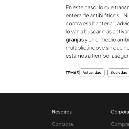
En este caso, lo que transm
entera de antibióticos. “
contra esa bacteria”, advi
lo van a buscar más activ
granjas
y en el medio ambi
multiplicándose sin que n
estamos a tiempo, asegura
TEMAS
Actualidad
Sociedad
Nosotros
Corpora
Contacta
Comprar