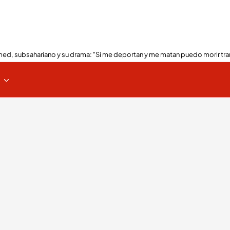
ed, subsahariano y su drama: "Si me deportan y me matan puedo morir tra
s