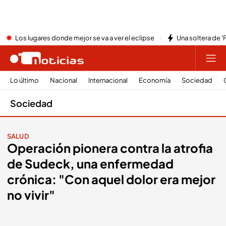
Los lugares donde mejor se va a ver el eclipse
Una soltera de '
Lo último
Nacional
Internacional
Economía
Sociedad
Sociedad
SALUD
Operación pionera contra la atrofia
de Sudeck, una enfermedad
crónica: "Con aquel dolor era mejor
no vivir"