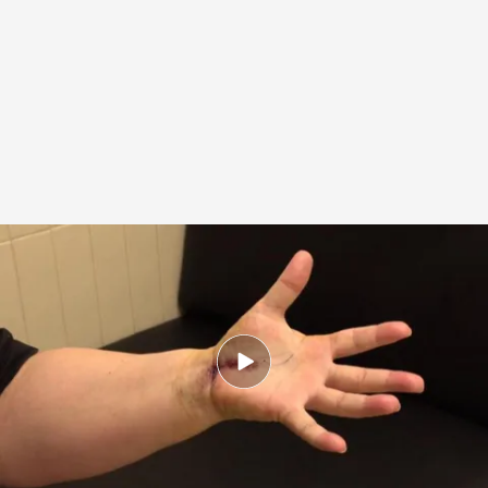
Las pacientes se emocionan al poder mover sus manos
.
IMAGEN: Mariano
Gutiérrez
Patricia Pereda
19 JUN 2025 - 19:31h.
Quienes padecen la enfermedad no pueden
mover las manos sin sufrir un insoportable
dolor