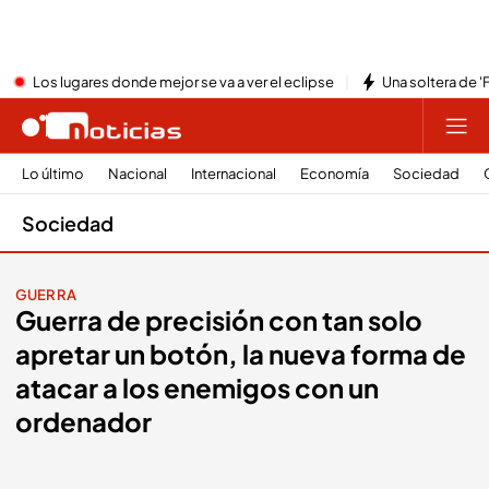
Los lugares donde mejor se va a ver el eclipse
Una soltera de '
Lo último
Nacional
Internacional
Economía
Sociedad
Sociedad
GUERRA
Guerra de precisión con tan solo
apretar un botón, la nueva forma de
atacar a los enemigos con un
ordenador