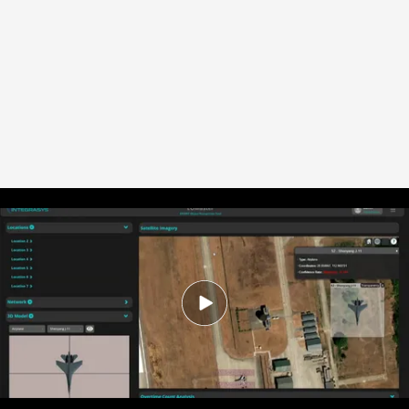
Así se hace la guerra de precisión con un ordenador
.
Imagen: Fede Cubas-
P. Galindo
Redacción digital Noticias Cuatro
17 JUN 2025 - 19:33h.
Álvaro lleva 35 años dedicándose a la
inteligencia militar y actualmente colabora con
el Gobierno de Ucrania