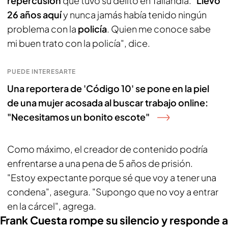
repercusión
que tuvo su delito en Tailandia. "
Llevo
26 años aquí
y nunca jamás había tenido ningún
problema con la
policía
. Quien me conoce sabe
mi buen trato con la policía", dice.
PUEDE INTERESARTE
Una reportera de 'Código 10' se pone en la piel
de una mujer acosada al buscar trabajo online:
"Necesitamos un bonito escote"
Como máximo, el creador de contenido podría
enfrentarse a una pena de 5 años de prisión.
"Estoy expectante porque sé que voy a tener una
condena", asegura. "Supongo que no voy a entrar
en la cárcel", agrega.
Frank Cuesta rompe su silencio y responde a