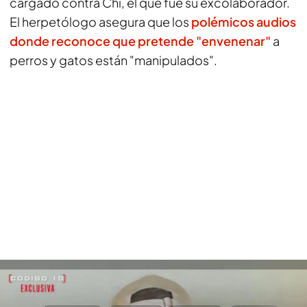
cargado contra Chi, el que fue su excolaborador.
El herpetólogo asegura que los
polémicos audios
donde reconoce que pretende "envenenar"
a
perros y gatos están "manipulados".
Frank Cuesta reaparece en 'Código 10' y responde sin filtros a las
acusaciones recibidas: "Es sadismo puro y duro"