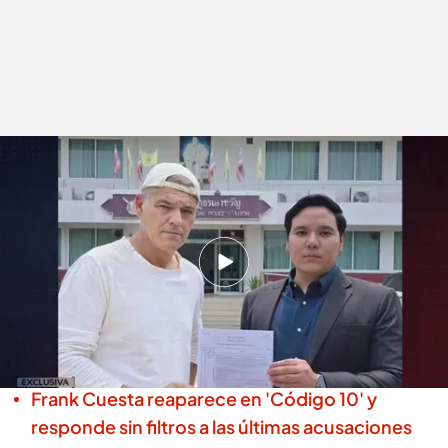
Frank Cuesta se sincera sobre su entrada en la cárcel en 'Código 10'
.
cuatro.es
Miguel Salazar
Madrid, 18 JUN 2025 - 00:19h.
¿Asumiría la posible entrada en la cárcel el
creador de contenido? No te pierdas la
entrevista, en exclusiva en 'Código 10'
Frank Cuesta reaparece en 'Código 10' y
responde sin filtros a las últimas acusaciones