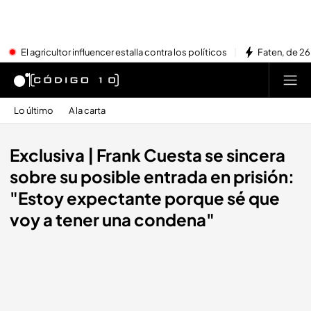
El agricultor influencer estalla contra los políticos
Faten, de 26
Lo último
A la carta
Exclusiva | Frank Cuesta se sincera
sobre su posible entrada en prisión:
"Estoy expectante porque sé que
voy a tener una condena"