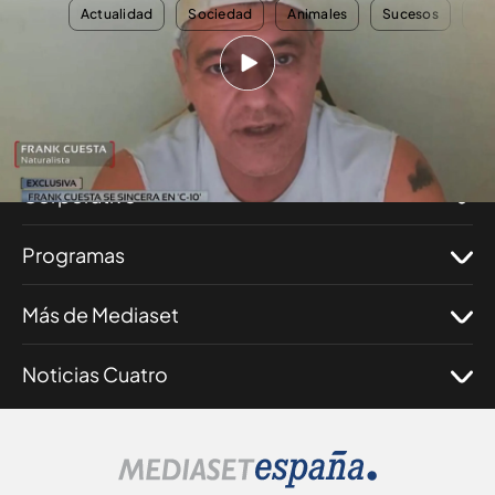
TEMAS
Actualidad
Sociedad
Animales
Sucesos
Inv
Nosotros
Corporativo
Programas
Más de Mediaset
Noticias Cuatro