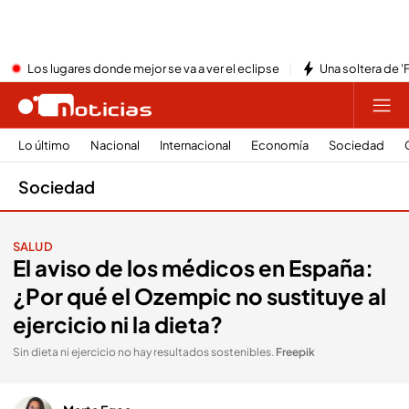
Los lugares donde mejor se va a ver el eclipse
Una soltera de '
Lo último
Nacional
Internacional
Economía
Sociedad
Sociedad
SALUD
El aviso de los médicos en España:
¿Por qué el Ozempic no sustituye al
ejercicio ni la dieta?
Sin dieta ni ejercicio no hay resultados sostenibles
.
Freepik