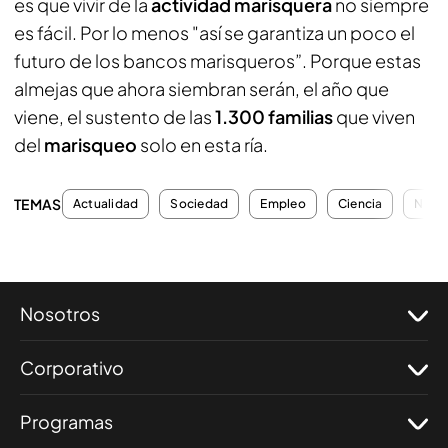
es que vivir de la
actividad marisquera
no siempre
es fácil. Por lo menos "así se garantiza un poco el
futuro de los bancos marisqueros”. Porque estas
almejas que ahora siembran serán, el año que
viene, el sustento de las
1.300 familias
que viven
del
marisqueo
solo en esta ría.
TEMAS
Actualidad
Sociedad
Empleo
Ciencia
Natur
Nosotros
Corporativo
Programas