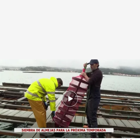
Las cofradías esparcen futuras almejas en zonas menos productivas
.
IMAGEN: Carlos López
Redacción digital Noticias Cuatro
06 JUN 2025 - 20:45h.
En los laboratorios de la Cofradía alimentan a
los 'bebés almeja' con fitoplancton
De locales comerciales a viviendas en Euskadi: