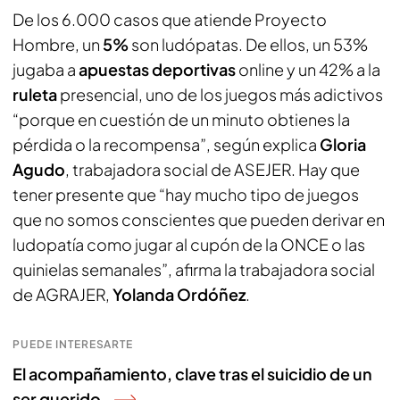
De los 6.000 casos que atiende Proyecto
Hombre, un
5%
son ludópatas. De ellos, un 53%
jugaba a
apuestas deportivas
online y un 42% a la
ruleta
presencial, uno de los juegos más adictivos
“porque en cuestión de un minuto obtienes la
pérdida o la recompensa”, según explica
Gloria
Agudo
, trabajadora social de ASEJER. Hay que
tener presente que “hay mucho tipo de juegos
que no somos conscientes que pueden derivar en
ludopatía como jugar al cupón de la ONCE o las
quinielas semanales”, afirma la trabajadora social
de AGRAJER,
Yolanda Ordóñez
.
PUEDE INTERESARTE
El acompañamiento, clave tras el suicidio de un
ser querido