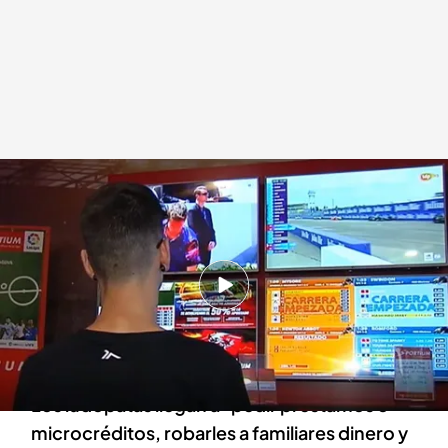
El problema de la ludopatía en España
.
IMAGEN: D. Jiménez / J. Moreno
Redacción digital Noticias Cuatro
Marta Aguirregomezcorta
Europa Press
17 FEB 2025 - 17:00h.
Se estima que un 1’4% de la población
presenta una actitud problemática respecto al
juego
Los ludópatas llegan a "pedir préstamos o
microcréditos, robarles a familiares dinero y