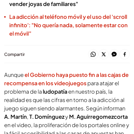
vender joyas de familiares"
La adicción al teléfono móvil y el uso del 'scroll
infinito': "No quería nada, solamente estar con
el móvil”
Compartir
Aunque
el Gobierno haya puesto fin a las cajas de
recompensa en los videojuegos
para atajar el
problema de la
ludopatía
en nuestro país, la
realidad es que las cifras en torno a la adicción al
juego siguen siendo alarmantes. Según informan
A. Martín
,
T. Domínguez
y
M. Aguirregomezcorta
en el video, la proliferación de los portales online y
la fácil accesibilidad a las casas de apuestas han