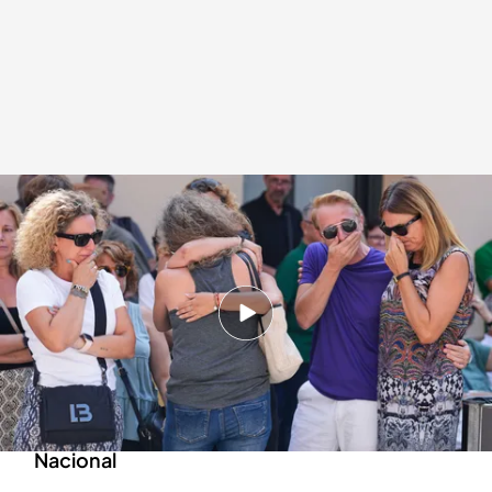
Los Mossos investigan el móvil del doble crimen de Rubí
Redacción digital Noticias Cuatro
Europa Press
21 AGO 2024 - 17:39h.
El excomisario mató primero a su actual pareja
y después a su exmujer
El Gobierno plantea retirar las
condecoraciones al excomisario de la Policía
Nacional