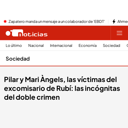
Zapatero manda un mensaje a un colaborador de 'EBDT'
Ahmed
Lo último
Nacional
Internacional
Economía
Sociedad
Sociedad
Pilar y Mari Àngels, las víctimas del
excomisario de Rubí: las incógnitas
del doble crimen