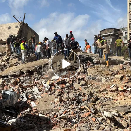
 han causado la devastación en Venezuela
driguez declaró el estado de emergencia para
han causado la devastación en Venezuela.
A las
la tarde en Venezuela, medianoche en España, se
de magnitud 7,2 en la escala Richter
, con
estado de Yaracuy, a unos 200 kilómetros de la
fundidad de 13 kilómetros.
39 segundos
egundo terremoto mayor, de 7,5, más cerca de