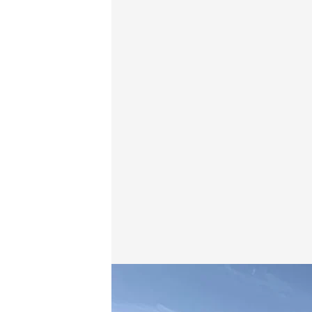
Las imágenes de la devastación en Venezuela tras 
Redacción digital Noticias Cuatro