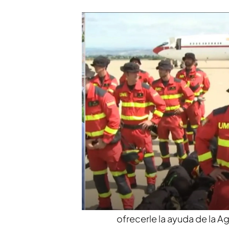
Una española con doble nacionalidad, entre las víc
En el país viven cerca d
emigrantes españoles
y c
importante comunidad ven
el momento el Ministerio 
Cooperación no tiene cons
Gobierno vasco ha lamenta
Alazne Solabarrieta, nieta
Ondarroa (Bizkaia) en la 
según fuentes de la Plata
A primera hora de este jue
Manuel Albares
, ha conve
ofrecerle la ayuda de la 