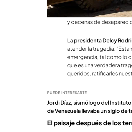
la superfici
e, a 10 kilómet
del norte del país. Los dat
y decenas de desapareci
La
presidenta Delcy Rodr
atender la tragedia. "Es
emergencia, tal como lo c
que es una verdadera trag
queridos, ratificarles nu
PUEDE INTERESARTE
Jordi Díaz, sismólogo del Institu
de Venezuela llevaba un siglo de 
El paisaje después de los t