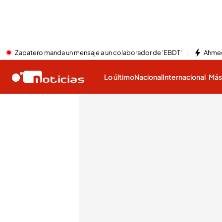
Zapatero manda un mensaje a un colaborador de 'EBDT'
Ahmed
Lo último
Nacional
Internacional
Má