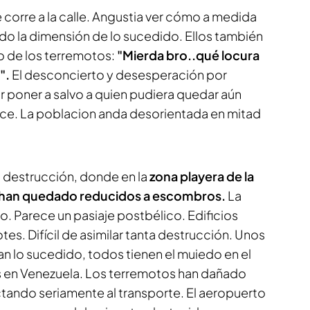
e corre a la calle. Angustia ver cómo a medida
o la dimensión de lo sucedido. Ellos también
o de los terremotos:
"Mierda bro..qué locura
".
El desconcierto y desesperación por
or poner a salvo a quien pudiera quedar aún
rece. La poblacion anda desorientada en mitad
 destrucción, donde en la
zona playera de la
s han quedado reducidos a escombros.
La
lo. Parece un pasiaje postbélico. Edificios
es. Difícil de asimilar tanta destrucción. Unos
ran lo sucedido, todos tienen el muiedo en el
es en Venezuela. Los terremotos han dañado
ctando seriamente al transporte. El aeropuerto