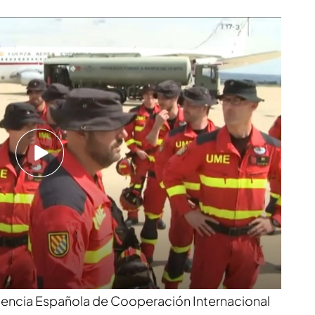
timas
e 150.000 españoles, muchos descendientes de
on doble nacionalidad; y en España reside una
ezolana, cercana a las 400.000 personas. Por
de Asuntos Exteriores, Unión Europea y
tancia de víctimas españolas, pero el
do la muerte de una mujer de origen vasco,
 de José María Solabarrieta, alcalde de
Segunda República que se exilió a Venezuela
,
forma de Venezolanos de Bilbao.
ves,
el ministro de Asuntos Exteriores, José
rsado con el canciller venezolano, Yván Gil, para
Agencia Española de Cooperación Internacional