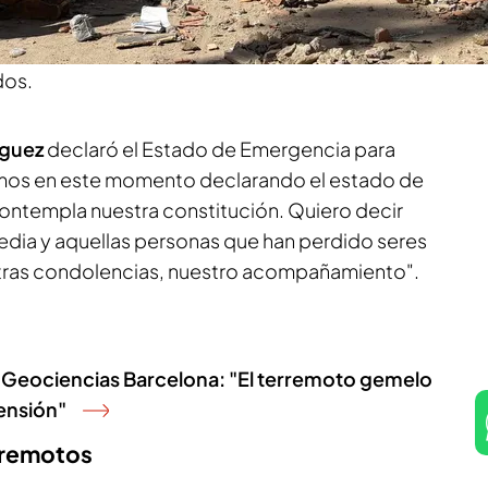
ros de profundidad que se sintió en varias zonas
os oficiales son 164 muertos, un millar de heridos
dos.
iguez
declaró el Estado de Emergencia para
tamos en este momento declarando el estado de
ontempla nuestra constitución. Quiero decir
edia y aquellas personas que han perdido seres
estras condolencias, nuestro acompañamiento".
to Geociencias Barcelona: "El terremoto gemelo
tensión"
erremotos