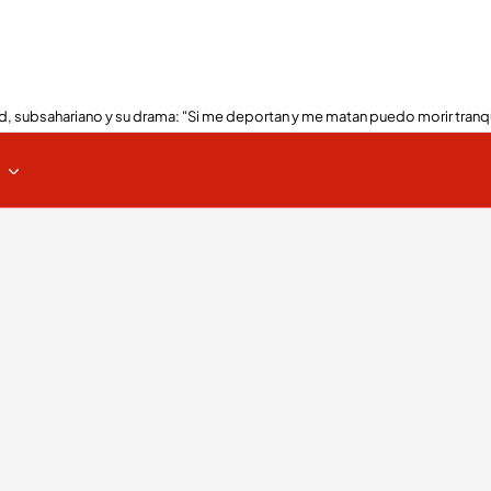
, subsahariano y su drama: "Si me deportan y me matan puedo morir tranq
s