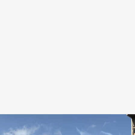
el terremoto gemelo:
.
Cuatro