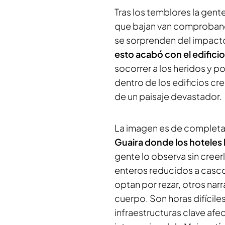
Tras los temblores la gent
que bajan van comproband
se sorprenden del impact
esto acabó con el edificio
socorrer a los heridos y p
dentro de los edificios c
de un paisaje devastador.
La imagen es de completa
Guaira donde los hotele
gente lo observa sin creer
enteros reducidos a cascot
optan por rezar, otros nar
cuerpo. Son horas difícil
infraestructuras clave afe