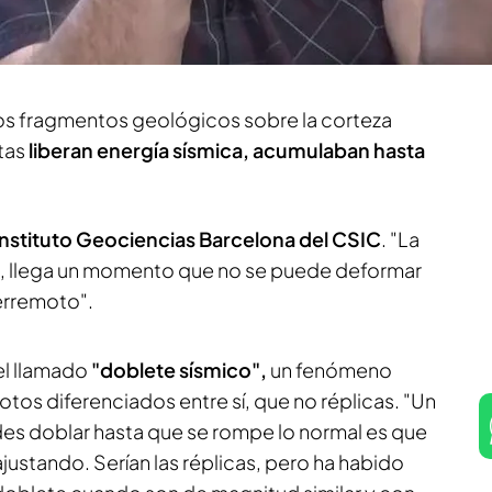
aca que "cuando en este tipo de fallas se rompe
te se sobrecarga el siguiente".
esos fragmentos geológicos sobre la corteza
tas
liberan energía sísmica, acumulaban hasta
 Instituto Geociencias Barcelona del CSIC
. "La
, llega un momento que no se puede deformar
terremoto".
el llamado
"doblete sísmico",
un fenómeno
tos diferenciados entre sí, que no réplicas. "Un
es doblar hasta que se rompe lo normal es que
justando. Serían las réplicas, pero ha habido