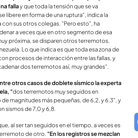
na falla
y que toda la tensión que se va
e libere en forma de una ruptura", indica la
con sus otros colegas. "Pero esto", ha
enar a veces que en otro segmento de esa
a muy próxima, se disparen otros terremotos,
zuela. Lo que indica es que toda esa zona de
on procesos de interacción entre las fallas, y
adenar dos terremotos así, muy grandes".
ntre otros casos de doblete sísmico la experta
la, "
dos terremotos muy seguidos en
de magnitudes más pequeñas, de 6,2, y 6,3", y
on sismos de 7,0 y 6,8.
ue, al ser tan seguidos en el tiempo, a veces es
terremoto de otro.
"En los registros se mezclan