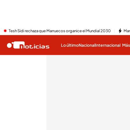
Tesh Sidi rechaza que Marruecos organice el Mundial 2030
Mar
Lo último
Nacional
Internacional
Má