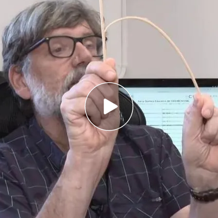
onsable de prevención Instituto Andaluz de
uando en este tipo de fallas se rompe un
e se sobrecarga el siguiente".
han registrado con apenas 39 segundos de
se sintieron como uno solo.
n registrado con apenas 39 segundos de
 sintieron como uno solo. 40 segundos de
ida y otra. La razón, el efecto dominó.
sable de prevención Instituto Andaluz de