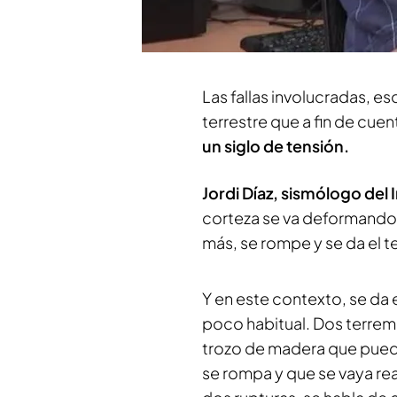
Geofísica de la UGR
, dest
un segmento inmediatamen
Las fallas involucradas, 
terrestre que a fin de cuen
un siglo de tensión.
Jordi Díaz, sismólogo del
corteza se va deformando
más, se rompe y se da el 
Y en este contexto, se da 
poco habitual. Dos terremo
trozo de madera que pued
se rompa y que se vaya rea