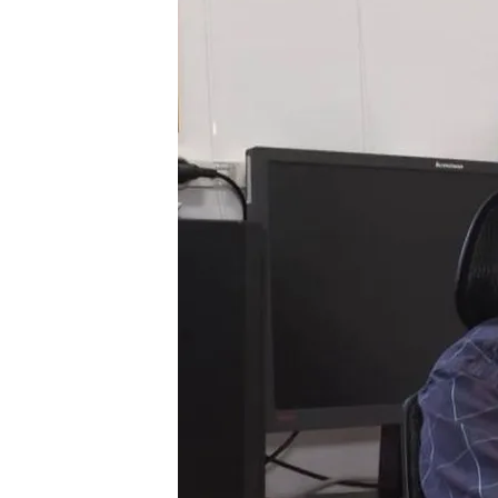
25 JUN 2026 - 15:31h.
Mercedes Feriche, resp
Geofísica de la UGR: "C
segmento inmediatament
Los dos terremotos se 
diferencia, por lo que 
Compartir
Los dos terremotos se ha
diferencia
, por lo que se
diferencia entre una sacud
Mercedes Feriche, respon