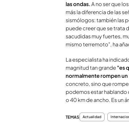
las ondas.
A no ser que lo
más la diferencia de las s
sismólogos: también las 
puede creer que se trata d
sacudidas muy fuertes, mu
mismo terremoto", ha aña
La especialista ha indicad
magnitud tan grande
"es 
normalmente rompen un 
concreto, sino que rompen 
podemos estar hablando d
o 40 km de ancho. Es un á
TEMAS
Actualidad
Internacio