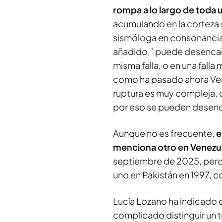
rompa a lo largo de toda u
acumulando en la corteza s
sismóloga en consonancia 
añadido, "puede desencad
misma falla, o en una fall
como ha pasado ahora Vene
ruptura es muy compleja, c
por eso se pueden desenc
Aunque no es frecuente,
e
menciona otro en Venezue
septiembre de 2025, pero 
uno en Pakistán en 1997, c
Lucía Lozano ha indicado q
complicado distinguir un 