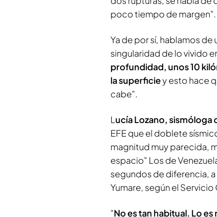
dos rupturas, se habla de
poco tiempo de margen".
Ya de por sí, hablamos de 
singularidad de lo vivido 
profundidad, unos 10 kiló
la superficie
y esto hace q
cabe".
L
ucía Lozano, sismóloga 
EFE que el doblete sísmi
magnitud muy parecida, m
espacio" Los de Venezuela
segundos de diferencia, a 
Yumare, según el Servici
"
No es tan habitual. Lo e