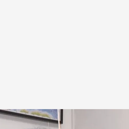
remoto gemelo que ha azotado Venezuela
.
Cuatro