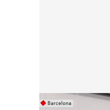
Los sismólogos consideran poco frecuente el ter
Redacción digital Noticias Cuatro