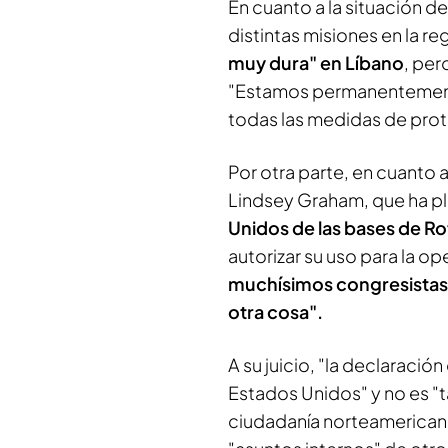
En cuanto a la situación d
distintas misiones en la r
muy dura" en Líbano
, per
"Estamos permanentemente
todas las medidas de prot
Por otra parte, en cuanto
Lindsey Graham, que ha p
Unidos de las bases de R
autorizar su uso para la o
muchísimos congresistas
otra cosa".
A su juicio, "la declaraci
Estados Unidos" y no es "
ciudadanía norteamericana