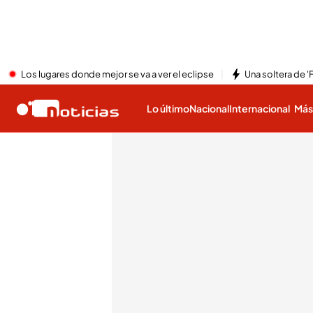
Los lugares donde mejor se va a ver el eclipse
Una soltera de '
Lo último
Nacional
Internacional
Má