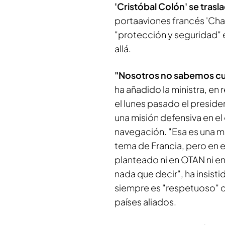
'Cristóbal Colón' se trasl
portaaviones francés 'Char
"protección y seguridad" e
allá.
"Nosotros no sabemos cuál
ha añadido la ministra, en
el lunes pasado el presid
una misión defensiva en el
navegación. "Esa es una mis
tema de Francia, pero en e
planteado ni en OTAN ni e
nada que decir", ha insist
siempre es "respetuoso" c
países aliados.