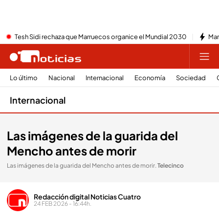
Tesh Sidi rechaza que Marruecos organice el Mundial 2030
Mar
Lo último
Nacional
Internacional
Economía
Sociedad
Internacional
Las imágenes de la guarida del
Mencho antes de morir
Las imágenes de la guarida del Mencho antes de morir
.
Telecinco
Redacción digital Noticias Cuatro
24 FEB 2026 - 16:44h.