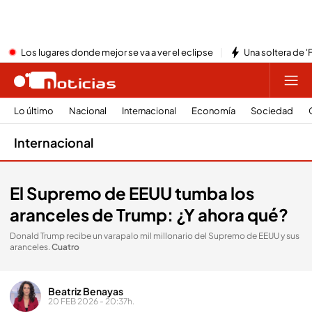
Los lugares donde mejor se va a ver el eclipse
Una soltera de '
Lo último
Nacional
Internacional
Economía
Sociedad
Internacional
El Supremo de EEUU tumba los
aranceles de Trump: ¿Y ahora qué?
Donald Trump recibe un varapalo mil millonario del Supremo de EEUU y sus
aranceles
.
Cuatro
Beatriz Benayas
20 FEB 2026 - 20:37h.