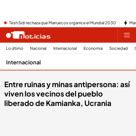
Tesh Sidi rechaza que Marruecos organice el Mundial 2030
Mar
Lo último
Nacional
Internacional
Economía
Sociedad
Internacional
Entre ruinas y minas antipersona: así
viven los vecinos del pueblo
liberado de Kamianka, Ucrania