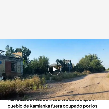
Así viven los vecinos del pueblo liberado de Kamianka, Ucrania
.
Noticias
Cuatro
Lara Escudero
27 DIC 2025 - 21:58h.
Los pocos vecinos que se han quedado se
enfrentan a diario a un peligro que les acecha
en silencio: las minas antipersona
Han pasado más de tres años desde que el
pueblo de Kamianka fuera ocupado por los