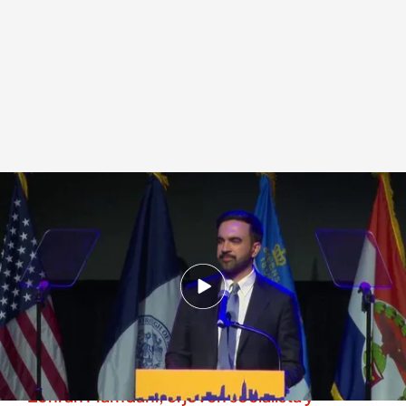
Una imagen de Zohran Mamdani
.
Cuatro
Redacción digital Noticias Cuatro
05 NOV 2025 - 18:43h.
"Soy musulmán, soy socialista y demócrata. Y
lo peor de todo es que me niego a disculparme
por nada de esto", ha dicho Mamdani.
Zohran Mamdani, el joven socialista y