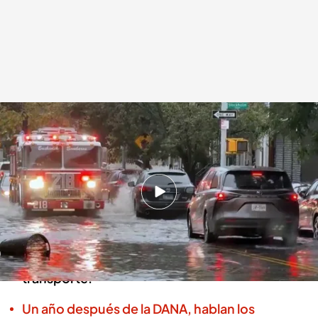
Una calle de Nueva York completamente inundada por la tormenta
.
Redacción digital Noticias Cuatro
Redacción digital Noticias Cuatro
31 OCT 2025 - 17:54h.
Las autoridades han confirmado la muerte de
dos personas, mientras los equipos de
emergencia trabajan para restablecer el
transporte.
Un año después de la DANA, hablan los