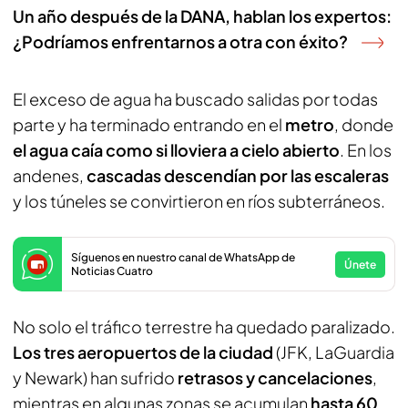
Un año después de la DANA, hablan los expertos:
¿Podríamos enfrentarnos a otra con éxito?
El exceso de agua ha buscado salidas por todas
parte y ha terminado entrando en el
metro
, donde
el agua caía como si lloviera a cielo abierto
. En los
andenes,
cascadas descendían por las escaleras
y los túneles se convirtieron en ríos subterráneos.
Síguenos en nuestro canal de WhatsApp de
Únete
Noticias Cuatro
No solo el tráfico terrestre ha quedado paralizado.
Los tres aeropuertos de la ciudad
(JFK, LaGuardia
y Newark) han sufrido
retrasos y cancelaciones
,
mientras en algunas zonas se acumulan
hasta 60