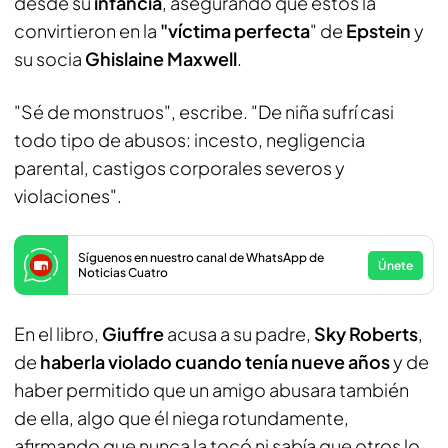
desde su
infancia
, asegurando que estos la
convirtieron en la
"víctima perfecta
" de
Epstein
y
su socia
Ghislaine Maxwell
.
"Sé de monstruos", escribe. "De niña sufrí casi
todo tipo de abusos: incesto, negligencia
parental, castigos corporales severos y
violaciones".
Síguenos en nuestro canal de WhatsApp de
Únete
Noticias Cuatro
En el libro,
Giuffre
acusa a su padre,
Sky Roberts
,
de
haberla violado cuando tenía nueve años
y de
haber permitido que un amigo abusara también
de ella, algo que él niega rotundamente,
afirmando que nunca la tocó ni sabía que otros lo