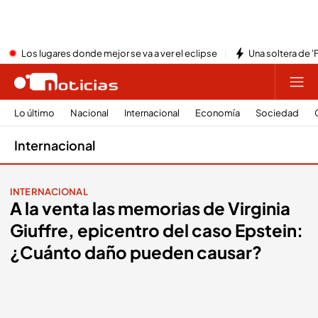
Los lugares donde mejor se va a ver el eclipse
Una soltera de '
Lo último
Nacional
Internacional
Economía
Sociedad
Internacional
INTERNACIONAL
A la venta las memorias de Virginia
Giuffre, epicentro del caso Epstein:
¿Cuánto daño pueden causar?