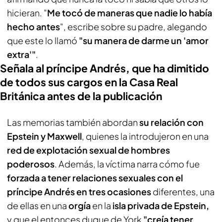
hicieran. "
Me tocó de maneras que nadie lo había
hecho antes
", escribe sobre su padre, alegando
que este lo llamó
"su manera de darme un 'amor
extra'"
.
Señala al príncipe Andrés, que ha dimitido
de todos sus cargos en la Casa Real
Británica antes de la publicación
Las memorias también abordan
su relación con
Epstein y Maxwell
, quienes la introdujeron en una
red de explotación sexual de hombres
poderosos
. Además, la víctima narra cómo fue
forzada a tener relaciones sexuales con el
príncipe Andrés en tres ocasiones
diferentes, una
de ellas en una
orgía
en la
isla privada de Epstein,
y que el entonces duque de York
"creía tener