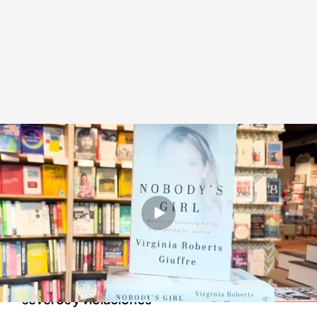
"Nobody's girl", título y portada del nuevo libro de Virginia Giuffre
.
Redacción digital Noticias Cuatro
Redacción digital Noticias Cuatro
Londres, 21 OCT 2025 - 20:03h.
Virginia Giuffre: "Sé de monstruos. De niña
sufrí casi todo tipo de abusos: incesto,
negligencia parental, castigos corporales
severos y violaciones"