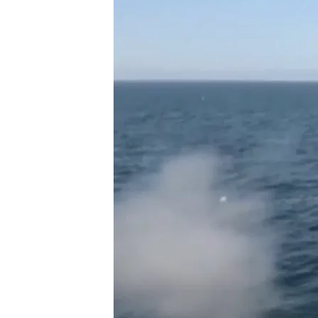
Estados Unidos anuncia el envío de diez aviones mil
Redacción digital Noticias Cuatro
06 SEP 2025 - 14:53h.
Donald Trump ha ordena
venezolanos que vuelva
Mar Caribe
Tren de Aragua: así es e
Estados Unidos, según
Compartir
Aumenta la tensión entre
Defensa ha pasado a llama