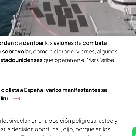
anunció el envío de
diez aviones militares
a
al despliegue militar que
Washington ha ido
Caribe
en estas últimas semanas.
orden
de
derribar
los
aviones
de
combate
a
sobrevolar
, como hicieron el viernes, algunos
estadounidenses
que operan en el Mar Caribe.
 ciclista a España: varios manifestantes se
liru
rlo, si vuelan en una posición peligrosa, usted y
 la decisión oportuna”, dijo, porque en los