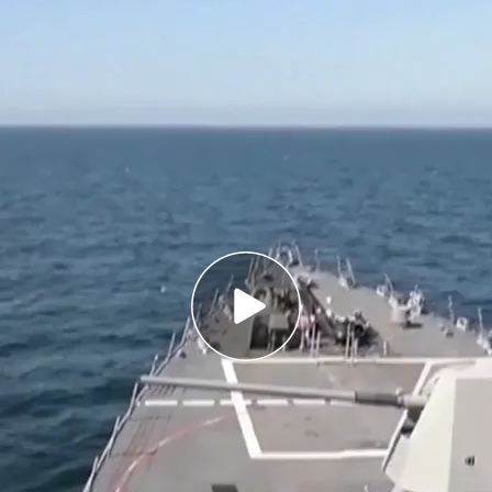
itares a Puerto Rico
.
Noticias Cuatro
do derribar los aviones de combate
n a sobrevolar buques de guerra de EEUU en el
l cártel al que pertenecía la lancha atacada por
 Donald Trump
Venezuela
y
EEUU,
cuyo departamento de
rse de la Guerra. Prueba de esta tensión es que