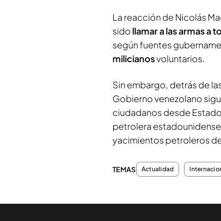
La reacción de Nicolás Ma
sido
llamar a las armas a t
según fuentes gubernamen
milicianos
voluntarios.
Sin embargo, detrás de las
Gobierno venezolano sigu
ciudadanos desde Estados 
petrolera estadounidense 
yacimientos petroleros d
TEMAS
Actualidad
Internacio