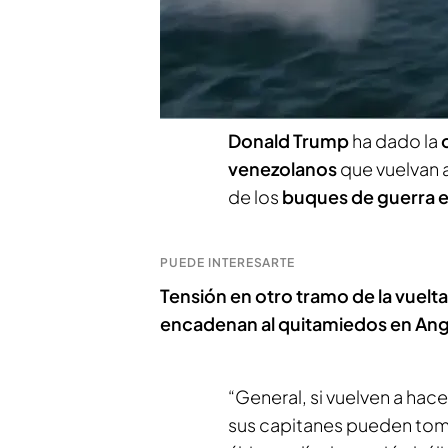
el viernes Estados Unidos 
Puerto Rico
que se suman 
intensificando en el Mar 
Donald Trump
ha dado la
venezolanos
que vuelvan 
de los
buques de guerra 
PUEDE INTERESARTE
Tensión en otro tramo de la vuelta
encadenan al quitamiedos en Ang
“General, si vuelven a hace
sus capitanes pueden tomar