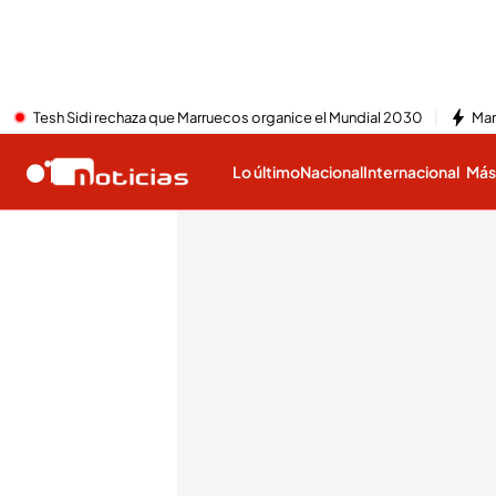
Tesh Sidi rechaza que Marruecos organice el Mundial 2030
Mar
Lo último
Nacional
Internacional
Má