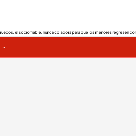
ruecos, el socio fiable, nunca colabora para que los menores regresen con
s