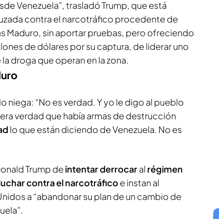
esde Venezuela”, trasladó Trump, que está
uzada contra el narcotráfico procedente de
ás Maduro, sin aportar pruebas, pero ofreciendo
ones de dólares por su captura, de liderar uno
 la droga que operan en la zona.
duro
o niega: “No es verdad. Y yo le digo al pueblo
 era verdad que había armas de destrucción
dad
lo que están diciendo de Venezuela. No es
Donald Trump de
intentar
derrocar
al
régimen
luchar contra el narcotráfico
e instan al
Unidos a “abandonar su plan de un cambio de
uela”.