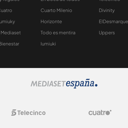
Cuatro
Cuarto Milenio
Divinity
Iumiuky
Horizonte
ElDesmarqu
 Mediaset
Todo es mentira
Uppers
Bienestar
Iumiuki