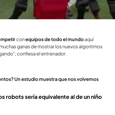
robot primero observa
movimientos humanos
y
es en simulación hasta aprender a patear y tirar
a uno de los entrenadores, quien se encarga de
mpetir
con
equipos de todo el mundo
aquí
muchas ganas de mostrar los nuevos algoritmos
ando”, confiesa el entrenador.
ontos? Un estudio muestra que nos volvemos
los robots sería equivalente al de un niño