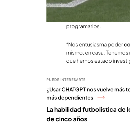
aprendizaje. Es decir, el 
luego entrena miles de vec
como una persona”, explic
programarlos.
“Nos entusiasma poder
co
mismo, en casa. Tenemos 
que hemos estado investig
PUEDE INTERESARTE
¿Usar CHATGPT nos vuelve más t
más dependientes
La habilidad futbolística de 
de cinco años