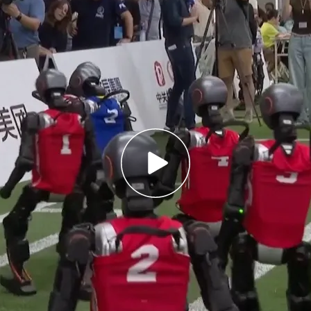
ipan más de 30 países como Estados Unidos,
gal
nédito en China: los jugadores son robots y
por humanos
para el
Mundial de Fútbol de Robots
 un banco de pruebas para comprobar lo que
 la inteligencia artificial
. Y, por el momento, no
 el método por imitación para mejorar el