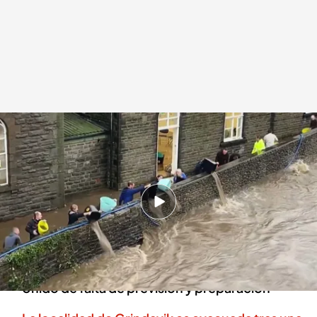
Reino Unido ha resultado gravemente afectado por Bert este fin de
semana
Redacción digital Noticias Cuatro
Europa Press
25 NOV 2024 - 19:04h.
En apenas 48 horas ha llovido el 80% de lo que
suele llover en todo el mes
Los damnificados culpan al Gobierno de Reino
Unido de falta de previsión y preparación