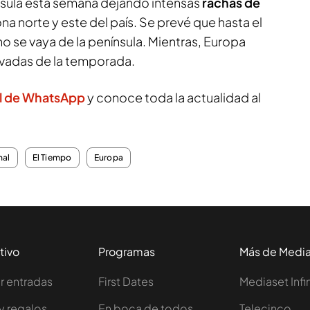
ínsula esta semana dejando intensas
rachas de
ona norte y este del país. Se prevé que hasta el
no se vaya de la península. Mientras, Europa
nevadas de la temporada.
l de WhatsApp
y conoce toda la actualidad al
nal
El Tiempo
Europa
tivo
Programas
Más de Medi
 entradas
First Dates
Mediaset Infi
y regalos
En boca de todos
Telecinco