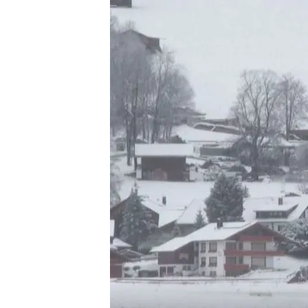
21 NOV 2024 - 18:09h.
El temporal ha afectado
Bélgica, Polonia e Italia
58 departamentos en Fra
nieve y frío polar
Los cuatro niveles mete
de cada alerta?
Compartir
Europa se congela. La lle
centro europeo
enterrado
Londres se han visto afect