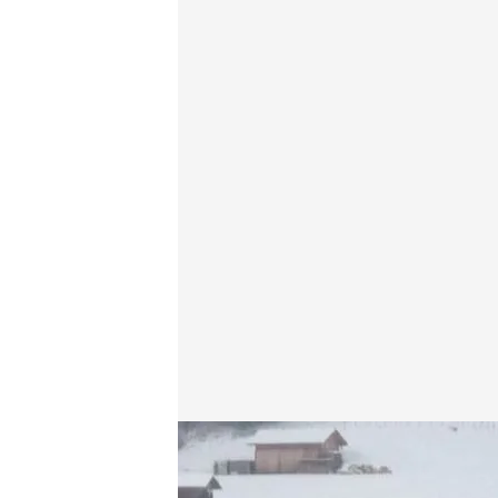
La nieve ha dejado enterradas ciudades como Lond
Redacción digital Noticias Cuatro
Europa