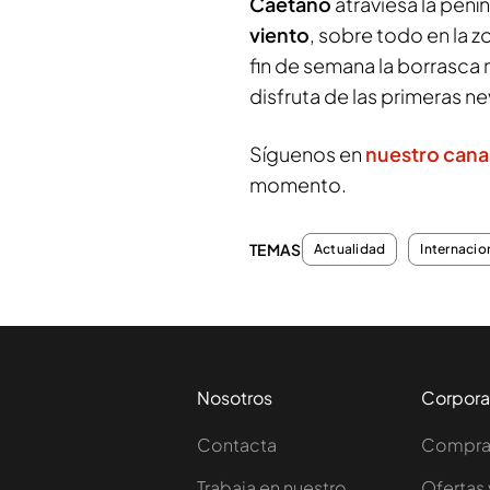
Caetano
atraviesa la pen
viento
, sobre todo en la z
fin de semana la borrasca 
disfruta de las primeras 
Síguenos en
nuestro cana
momento.
TEMAS
Actualidad
Internacio
Nosotros
Corpora
Contacta
Comprar
Trabaja en nuestro
Ofertas 