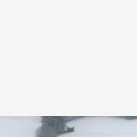
res o Milán
 Press