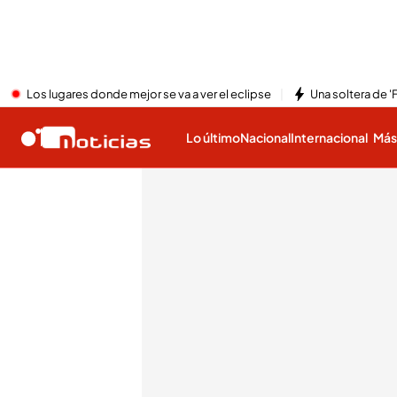
Los lugares donde mejor se va a ver el eclipse
Una soltera de '
Lo último
Nacional
Internacional
Má