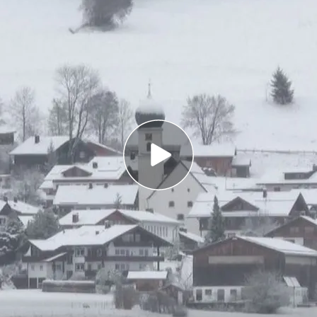
 a gran parte del centro de Europa: Francia,
, entre otros
ncia se encuentran en alerta naranja por
orológicos de la AEMET: ¿qué implica el color
gada de un temporal esta semana ha dejado al
 en nieve. Numerosas capitales como París o
adas ante la llegada de masa de aire frío. Como