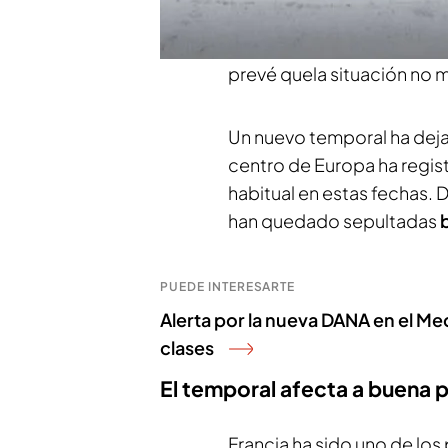
informan
Laia Forés
y
Ana 
encuentran en
alerta nara
prevé quela situación no 
Un nuevo temporal ha dejad
centro de Europa ha regis
habitual en estas fechas
han quedado sepultadas
PUEDE INTERESARTE
Alerta por la nueva DANA en el Me
clases
El temporal afecta a buena p
Francia ha sido uno de lo