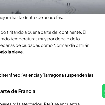
García Quesada
en el video, varias ciudades se
nja
por nieve, hielo y temperaturas polares y se
mejore hasta dentro de unos días.
o tiritando a buena parte del continente. El
trado temperaturas muy por debajo de lo
. Decenas de ciudades como Normandía o Milán
bajo la nieve
.
diterráneo: Valencia y Tarragona suspenden las
arte de Francia
s países más afectados.
París
se encuentra