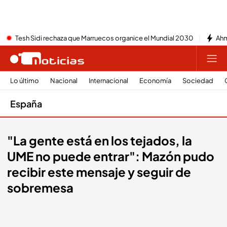
Tesh Sidi rechaza que Marruecos organice el Mundial 2030
Ahm
Lo último
Nacional
Internacional
Economía
Sociedad
España
"La gente está en los tejados, la
UME no puede entrar": Mazón pudo
recibir este mensaje y seguir de
sobremesa