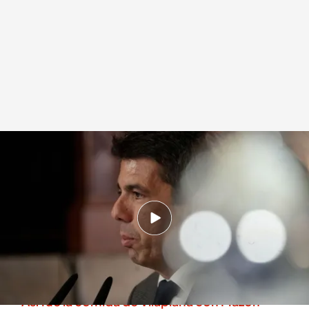
Una imagen de Carlos Mazón
.
EFE
Redacción digital Noticias Cuatro
11 NOV 2025 - 15:22h.
Carlos Mazón no estuvo incomunicado en
ningún momento durante la comida en el
Ventorro
Así fue la comida de Vilaplana con Mazón