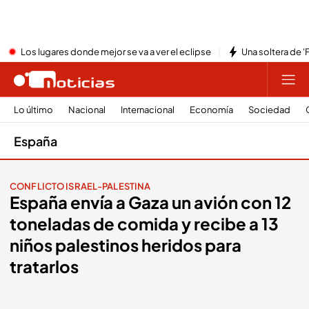
Los lugares donde mejor se va a ver el eclipse
Una soltera de '
Lo último
Nacional
Internacional
Economía
Sociedad
España
CONFLICTO ISRAEL-PALESTINA
España envía a Gaza un avión con 12
toneladas de comida y recibe a 13
niños palestinos heridos para
tratarlos