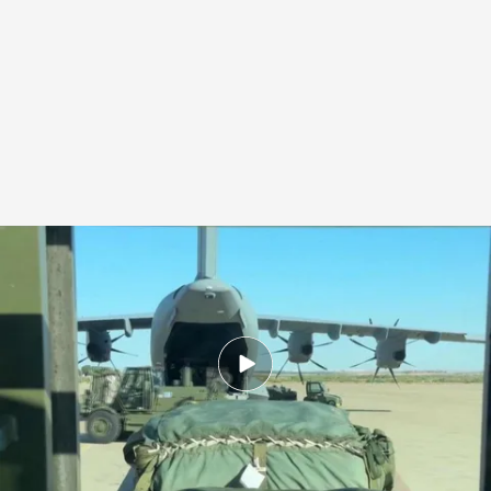
La población en Gaza muere de hambre
.
IMAGEN: Noticias Cuatro
Redacción digital Noticias Cuatro
31 JUL 2025 - 20:19h.
El avión del Ejército del Aire va cargado con 12
toneladas de comida que servirán para
alimentar a 11.000 palestinos