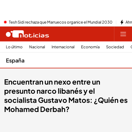
Tesh Sidi rechaza que Marruecos organice el Mundial 2030
Ahm
Lo último
Nacional
Internacional
Economía
Sociedad
España
Encuentran un nexo entre un
presunto narco libanés y el
socialista Gustavo Matos: ¿Quién es
Mohamed Derbah?