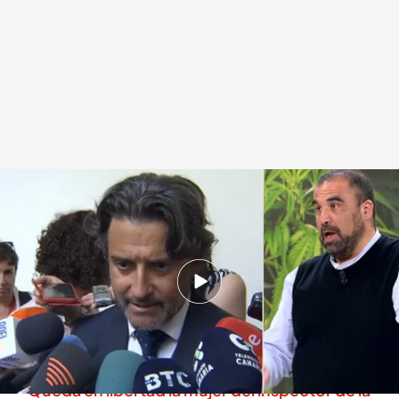
El socialista Gustavo Matos tiene una conversación con un presunto
narco
.
Noticias Cuatro
Daniel Montero
Europa Press
20 MAY 2025 - 16:36h.
El vicepresidente del Parlamento canario
aparece en un informe de Asuntos Internos
que investiga a un supuesto traficante libanés
Queda en libertad la mujer del inspector de la