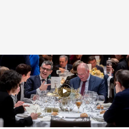
Bromas y premios en la tradicional cena de periodistas parlamentarios
Redacción digital Noticias Cuatro
Agencia EFE
19 DIC 2024 - 17:33h.
Gabriel Rufián, distinguido con el premio al
mejor orador por la prensa parlamentaria
Óscar Puente, premio 'azote de la oposición':
"Lo que queréis es que vuelva al perfil cañero”