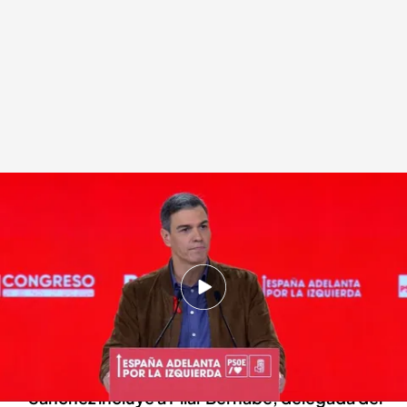
Pedro Sánchez, en el Congreso Federal del PSOE en Sevilla, agradece a la
militancia que defienda la verdad ante "tanta mentira"
.
Noticias Cuatro
Redacción digital Noticias Cuatro
Agencia EFE
01 DIC 2024 - 15:00h.
El presidente del Gobierno destaca que tiene
"más ilusión y fuerza que nunca" y llama a sus
compañeros a ganar en 2027
Sánchez incluye a Pilar Bernabé, delegada del