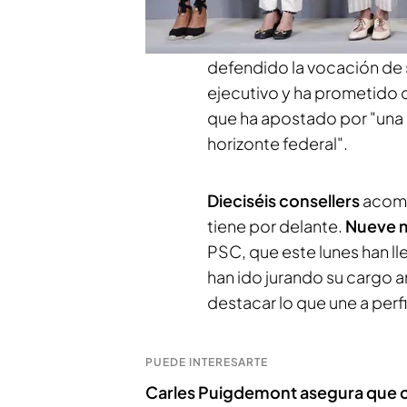
consenso, que vuelva a
re
procès y para ello ha conta
defendido la vocación de 
ejecutivo y ha prometido q
que ha apostado por "una 
horizonte federal".
Dieciséis consellers
acompa
tiene por delante.
Nueve m
PSC, que este lunes han l
han ido jurando su cargo a
destacar lo que une a perfi
PUEDE INTERESARTE
Carles Puigdemont asegura que c