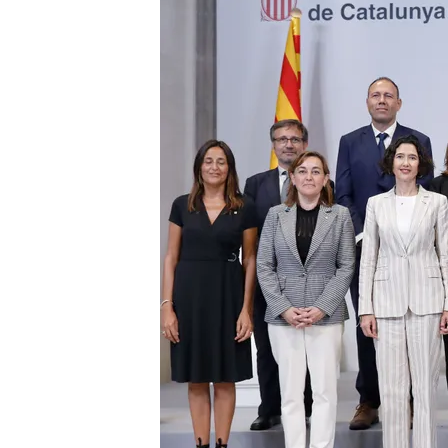
12 AGO 2024 - 14:31h.
Los 16 consellers del G
cargo en la Generalitat
Salvador Illa asegura q
España plurinacional en
Carles Puigdemont denu
al independentismo
Compartir
Este lunes ha tomado pose
con Salvador Illa al frente.
en el vídeo,
el nuevo presi