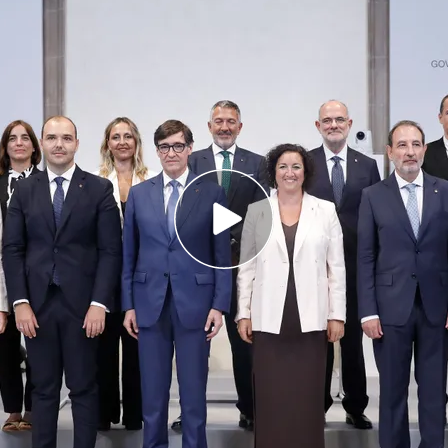
overn de Salvador Illa toman posesión de su
ue "gobernará para todos" y apuesta por una
 "una Europa de horizonte federal"
ncia una 'operación jaula 2' para poner cerco
sión de sus cargos el
nuevo Govern catalán
Según informan Marina Pérez y Carlota Núñez
dente de la Generalitat quiere un ejecutivo de