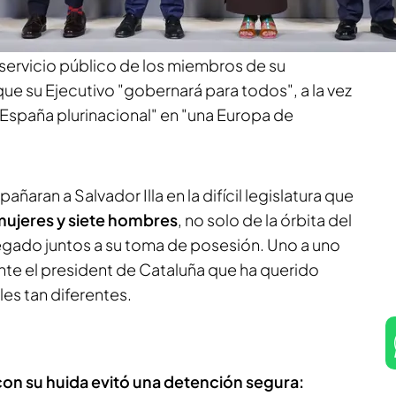
conciliar a la sociedad catalana
tras años de
do con dos consellers de la antigua CIU. Illa ha
servicio público de los miembros de su
ue su Ejecutivo "gobernará para todos", a la vez
España plurinacional" en "una Europa de
ñaran a Salvador Illa en la difícil legislatura que
ujeres y siete hombres
, no solo de la órbita del
legado juntos a su toma de posesión. Uno a uno
nte el president de Cataluña que ha querido
les tan diferentes.
on su huida evitó una detención segura: