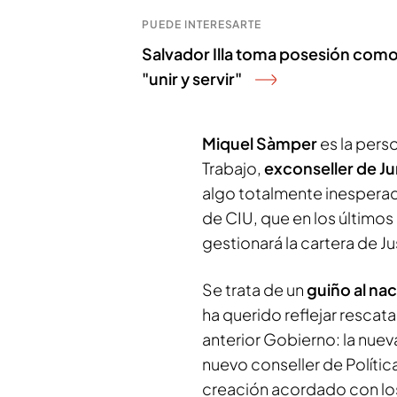
PUEDE INTERESARTE
Salvador Illa toma posesión como 
"unir y servir"
Miquel Sàmper
es la pers
Trabajo,
exconseller de Ju
algo totalmente inesperad
de CIU, que en los últimos
gestionará la cartera de J
Se trata de un
guiño al na
ha querido reflejar resca
anterior Gobierno: la nuev
nuevo conseller de Políti
creación acordado con los