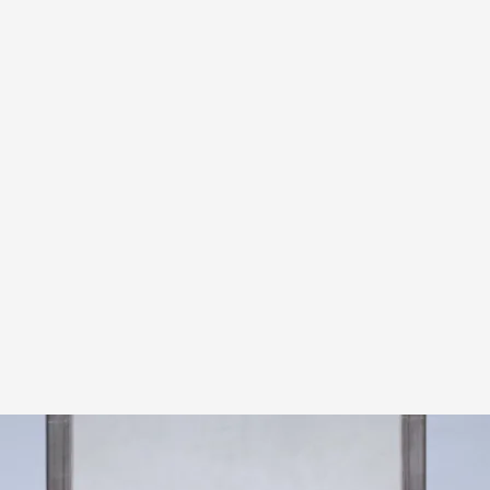
talán
 Press