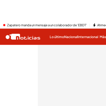
Zapatero manda un mensaje a un colaborador de 'EBDT'
Ahmed
Lo último
Nacional
Internacional
Má