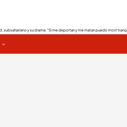
, subsahariano y su drama: "Si me deportan y me matan puedo morir tranq
s