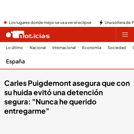
Los lugares donde mejor se va a ver el eclipse
Una soltera de '
Lo último
Nacional
Internacional
Economía
Sociedad
España
Carles Puigdemont asegura que con
su huida evitó una detención
segura: "Nunca he querido
entregarme"