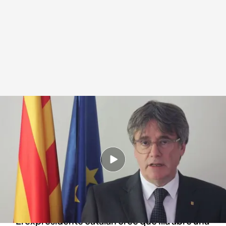
Carles Puigdemont resalta en un vídeo que el 'procés' concluirá con la
independencia
.
Noticias Cuatro
Redacción digital Noticias Cuatro
Europa Press
10 AGO 2024 - 21:07h.
Carles Puigdemont señala que "la represión
desatada es feroz y se está encarnizando
contra determinadas personas"
El expresidente catalán cree que Illa abre una