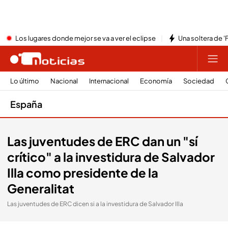
Los lugares donde mejor se va a ver el eclipse
Una soltera de '
Lo último
Nacional
Internacional
Economía
Sociedad
España
Las juventudes de ERC dan un "sí
crítico" a la investidura de Salvador
Illa como presidente de la
Generalitat
Las juventudes de ERC dicen si a la investidura de Salvador Illa