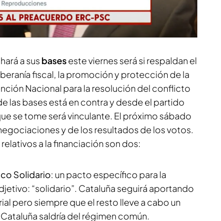
erno tras no conseguir el apoyo de Junts en el
hará a sus
bases
este viernes será si respaldan el
eranía fiscal, la promoción y protección de la
nción Nacional para la resolución del conflicto
de las bases está en contra y desde el partido
que se tome será vinculante. El próximo sábado
 negociaciones y de los resultados de los votos.
elativos a la financiación son dos:
co Solidario
: un pacto específico para la
etivo: “solidario”. Cataluña seguirá aportando
orial pero siempre que el resto lleve a cabo un
r. Cataluña saldría del régimen común.