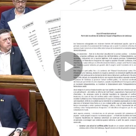
ado por 25 páginas en las que el foco está
ón de Cataluña
ás críticos ya dicen que este preacuerdo
nadmisible
ega a un preacuerdo con el PSC para investir a
onsiste?
C
y
Esquerra Republicana
-para investir a
ndo tensión por las condiciones que se han