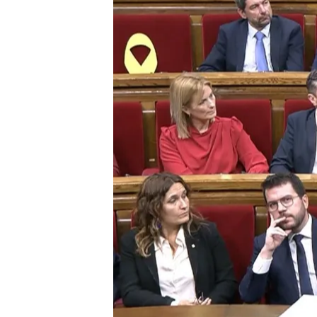
30 JUL 2024 - 20:36h.
El preacuerdo está form
puesto en la financiaci
Los barones del PSOE m
entre el PSC y ERC es i
Esquerra Republicana ll
Salvador Illa: ¿en qué c
Compartir
El
preacuerdo
entre el
PS
Salvador Illa- está genera