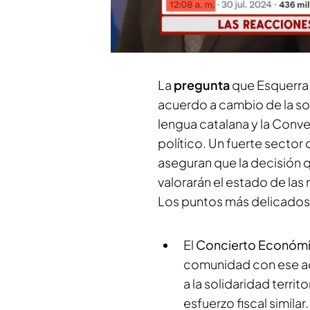
Las dos grandes derrotas del Gobi
'Superpleno'
La
pregunta
que Esquerra 
acuerdo a cambio de la sob
lengua catalana y la Conve
político. Un fuerte sector 
aseguran que la decisión 
valorarán el estado de las
Los puntos más delicados r
El
Concierto Económi
comunidad con ese adj
a la solidaridad territ
esfuerzo fiscal simila