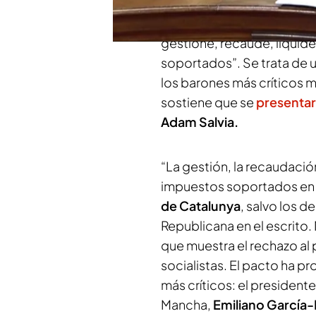
pactado, sobre todo la rel
25 páginas del documento, 
gestione, recaude, liquid
soportados”. Se trata de 
los barones más críticos mi
sostiene que se
presentará
Adam Salvia.
“La gestión, la recaudación
impuestos soportados en 
de Catalunya
, salvo los d
Republicana en el escrito.
que muestra el rechazo al 
socialistas. El pacto ha p
más críticos: el president
Mancha,
Emiliano García