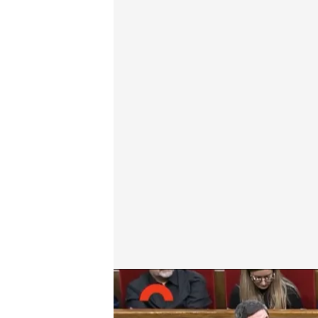
Los detalles del preacuerdo entre el PSC y Esquerra
Redacción digital Noticias Cuatro