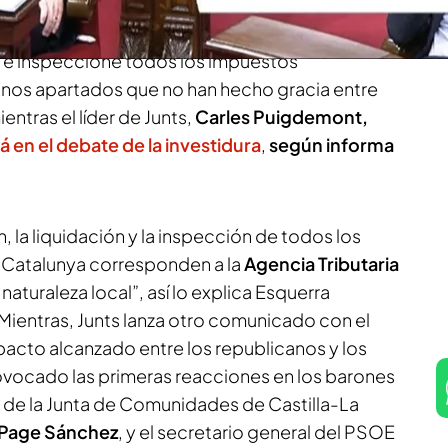
acionada con la financiación de Cataluña. En las
se explica que será la “Generalitat la que
e e inspeccione todos los impuestos
unos apartados que no han hecho gracia entre
entras el líder de Junts,
Carles Puigdemont,
 en el debate de la investidura
,
según informa
, la liquidación y la inspección de todos los
Catalunya corresponden a la
Agencia Tributaria
e naturaleza local”, así lo explica Esquerra
 Mientras, Junts lanza otro comunicado con el
pacto alcanzado entre los republicanos y los
rovocado las primeras reacciones en los barones
e de la Junta de Comunidades de Castilla-La
-Page Sánchez
, y el secretario general del PSOE