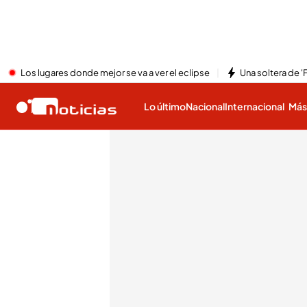
Los lugares donde mejor se va a ver el eclipse
Una soltera de '
Lo último
Nacional
Internacional
Má