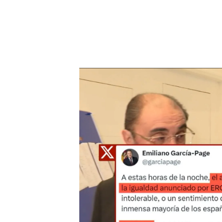
Las reacciones políticas al preacuerdo del PSC y Esq
¿En qué consiste el preacue
El preacuerdo está formad
en la
financiación
de
Cata
recaude todos los impuest
millones, sino más del dob
sensibles es si Cataluña s
financia con todas las co
PUEDE INTERESARTE