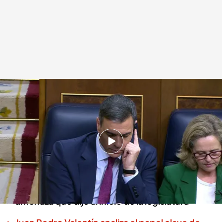
Las medidas aprobadas en el 'Superpleno' en el Congreso
Redacción digital Noticias Cuatro
24 JUL 2024 - 17:06h.
Junts abandonó a Pedro Sánchez por sorpresa
en la aprobación de la senda del déficit
El partido de Carles Puigdemont cumplió la
amenaza que dijo al inicio de la legislatura