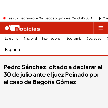
Tesh Sidi rechaza que Marruecos organice el Mundial 2030
Mar
Lo último
Nacional
Internacional
Economía
Sociedad
España
Pedro Sánchez, citado a declarar el
30 de julio ante el juez Peinado por
el caso de Begoña Gómez