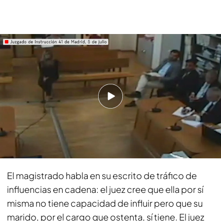
Las imágenes de la declaración de Begoña Gómez: la UCO descarta
irregularidades en un nuevo informe
PUEDE INTERESARTE
Miguel Tellado, portavoz del PP en el Congreso:
"Begoña Gómez y David Sánchez son los
'Koldos' de Pedro Sánchez"
La declaración del presidente del Gobierno
será grabada
El magistrado habla en su escrito de tráfico de
influencias en cadena: el juez cree que ella por sí
misma no tiene capacidad de influir pero que su
marido, por el cargo que ostenta, sí tiene. El juez