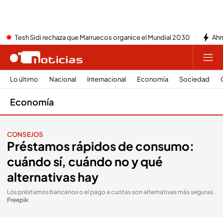
Tesh Sidi rechaza que Marruecos organice el Mundial 2030
Ahm
Lo último
Nacional
Internacional
Economía
Sociedad
Economía
CONSEJOS
Préstamos rápidos de consumo:
cuándo sí, cuándo no y qué
alternativas hay
Los préstamos bancarios o el pago a cuotas son alternativas más seguras
.
Freepik