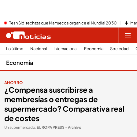
Tesh Sidi rechaza que Marruecos organice el Mundial 2030
Mar
Lo último
Nacional
Internacional
Economía
Sociedad
Economía
AHORRO
¿Compensa suscribirse a
membresías o entregas de
supermercado? Comparativa real
de costes
Un supermercado
.
EUROPA PRESS - Archivo