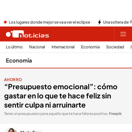
Los lugares donde mejor se va a ver el eclipse
Una soltera de '
Lo último
Nacional
Internacional
Economía
Sociedad
Economía
AHORRO
“Presupuesto emocional”: cómo
gastar en lo que te hace feliz sin
sentir culpa ni arruinarte
Tener un presupuesto para aquello que te hace feliz es positivo
.
Freepik