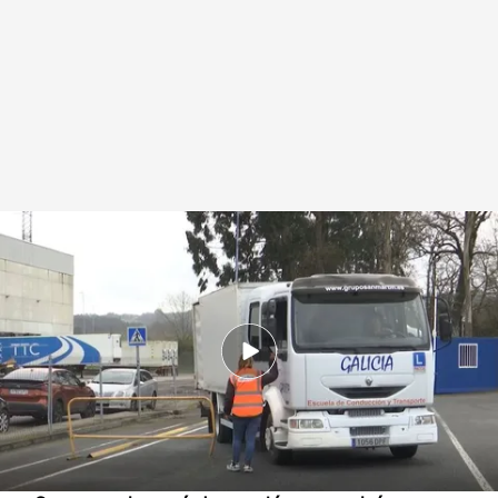
La escasez de conductores de camiones y autobuses en España
.
IMAGEN:
Alberto Toja / Roberto Castro
Redacción digital Noticias Cuatro
13 FEB 2025 - 17:00h.
Según el Gobierno, harán falta 30.000
camioneros y autobuseros más en los
próximos años