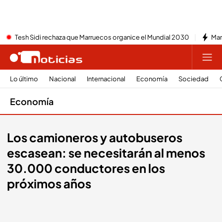
Tesh Sidi rechaza que Marruecos organice el Mundial 2030
Mar
Lo último
Nacional
Internacional
Economía
Sociedad
Economía
Los camioneros y autobuseros
escasean: se necesitarán al menos
30.000 conductores en los
próximos años