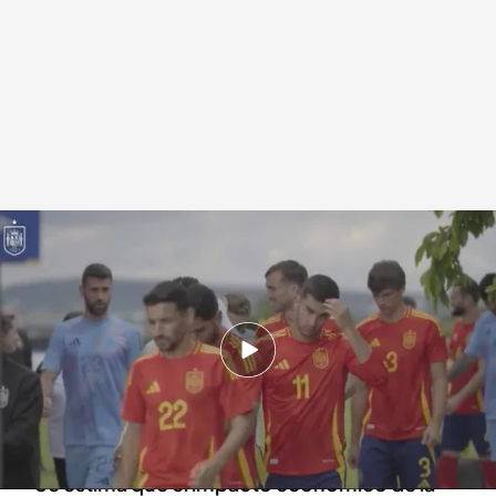
La repercusión de la Eurocopa 2024
Redacción digital Noticias Cuatro
14 JUN 2024 - 16:43h.
La Eurocopa 2024 se celebra en Alemania y el
partido inaugural es entre Escocia y la
anfitriona
Se estima que el impacto económico de la