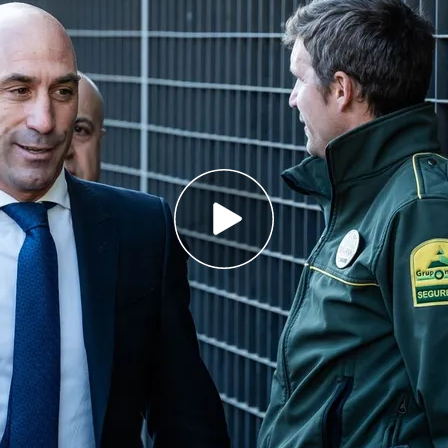
o que cometiese irregularidades durante su
tado que la Supercopa de Arabia Saudí sirvió
pañol
 a imputado en el caso Rubiales: ¿seguirá
idir la RFEF?
l Federación Española de Fútbol (RFEF),
Luis
o
ante la
jueza
por la trama de corrupción que
 de la Federación y en la que
la UCO ha