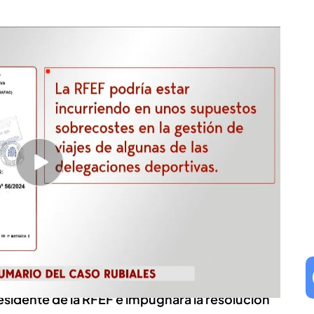
te la jueza con un tono chulesco
do ante la jueza Delia Rodrigo, quien le
omo presidente de la RFEF entre 2018 y 2023. El
 traslado de la Supercopa a Arabia Saudí y el
 e irregularidades asociadas a contratos.
que ha durado la comparecencia, Rubiales
ha
n gestión y se ha defendido con un tono
asión, tal y como cuentan las fuentes
idente de la RFEF e impugnará la resolución