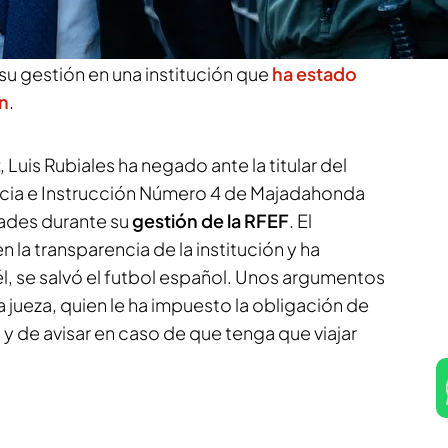
idas
. Fuentes presentes en la sala han
te de Motril no se ha limitado a defenderse y
u gestión en una institución que
ha estado
n
.
, Luis Rubiales ha negado ante la titular del
ncia e Instrucción Número 4 de Majadahonda
ades durante su
gestión de la RFEF
. El
n la transparencia de la institución y ha
l, se salvó el futbol español. Unos argumentos
 jueza, quien le ha impuesto la obligación de
de avisar en caso de que tenga que viajar