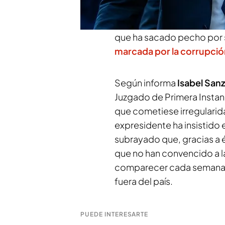
señalado que hubo mord
asegurado que el exdirigen
que ha sacado pecho por s
marcada por la corrupció
Según informa
Isabel Sanz
Juzgado de Primera Insta
que cometiese irregularid
expresidente ha insistido e
subrayado que, gracias a é
que no han convencido a la
comparecer cada semana y 
fuera del país.
PUEDE INTERESARTE