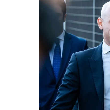
29 ABR 2024 - 15:27h.
Luis Rubiales ha negad
gestión de la RFEF
El expresidente ha apun
para salvar el fútbol es
Pedro Rocha, de testigo
siendo candidato a pres
Compartir
El expresidente de la Rea
Rubiales
,
ha comparecid
ocurrió durante su gestión