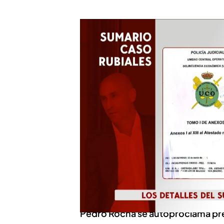
Los detalles del sumario del caso Luis Rubiales
Luis Rubiales se defiende an
Luis Rubiales ha compareci
investiga por su gestión c
foco continúa puesto en el
supuesto desvío de fondos
Durante las cuatro horas 
hecho hincapié
en su gra
chulesco en más de una oc
consultadas.
PUEDE INTERESARTE
Pedro Rocha se autoproclama pres