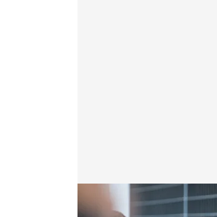
Luis Rubiales comparece ante la jueza durante cuat
Redacción digital Noticias Cuatro
Europa