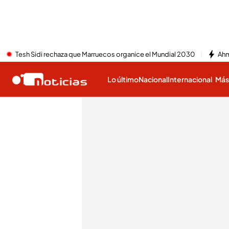
Tesh Sidi rechaza que Marruecos organice el Mundial 2030
Ahm
Lo último
Nacional
Internacional
Má