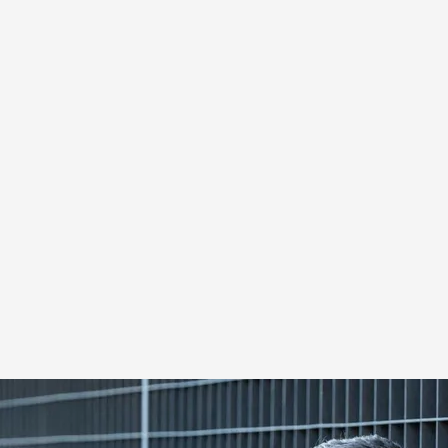
ro horas
 Press