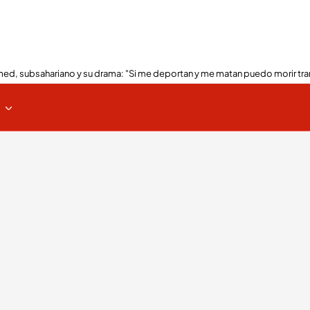
ed, subsahariano y su drama: "Si me deportan y me matan puedo morir tra
s